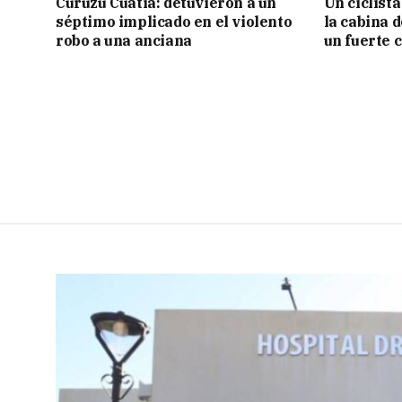
Curuzú Cuatiá: detuvieron a un
Un ciclista
séptimo implicado en el violento
la cabina 
robo a una anciana
un fuerte 