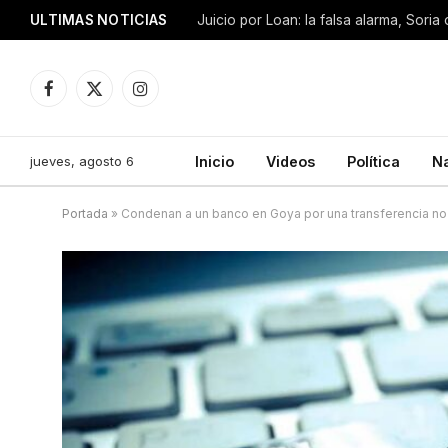
ULTIMAS NOTICIAS
Facebook
X
Instagram
(Twitter)
jueves, agosto 6
Inicio
Videos
Política
N
Portada
»
Condenan a un banco en Goya por una transferencia no