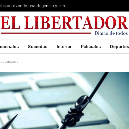
Juicio por Loan: la falsa alarma, Soria obstaculizando una diligencia y el hotel de la «banda»:
acionales
Sociedad
Interior
Policiales
Deportes
 autorizada