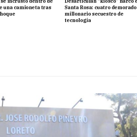
 se incrustó dentro de
Desarticulan “kiosco” narco 
de una camioneta tras
Santa Rosa: cuatro demorado
choque
millonario secuestro de
tecnología