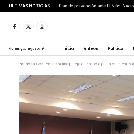
ULTIMAS NOTICIAS
Plan de prevención ante El Niño: Nació
Facebook
X
Instagram
(Twitter)
domingo, agosto 9
Inicio
Videos
Política
Portada
»
Condena para una pareja que robó a punta de cuchillo 