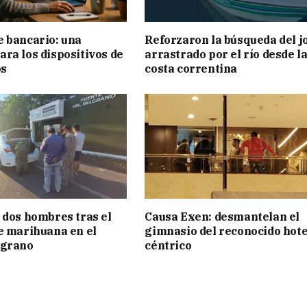
 bancario: una
Reforzaron la búsqueda del j
ra los dispositivos de
arrastrado por el río desde l
os
costa correntina
 dos hombres tras el
Causa Exen: desmantelan el
e marihuana en el
gimnasio del reconocido hote
lgrano
céntrico