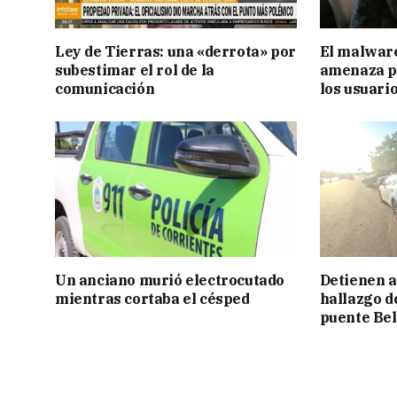
Ley de Tierras: una «derrota» por
El malware
subestimar el rol de la
amenaza pa
comunicación
los usuari
Un anciano murió electrocutado
Detienen a
mientras cortaba el césped
hallazgo d
puente Be