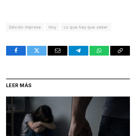
Edición Impresa
Hoy
Lo que hay que saber
Facebook
Twitter
Email
Telegram
WhatsApp
Copy
Link
LEER MÁS