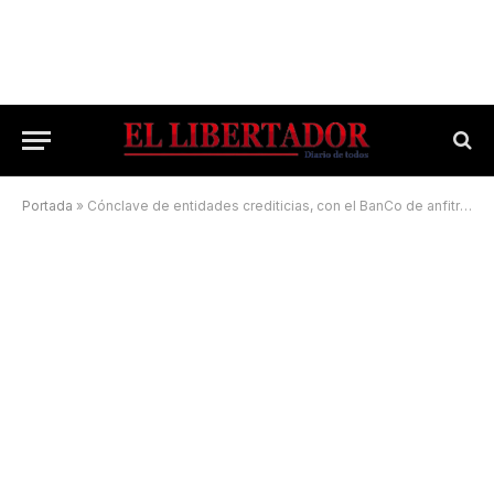
Portada
»
Cónclave de entidades crediticias, con el BanCo de anfitrión