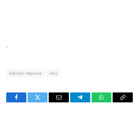
.
Edición Impresa
Hoy
Facebook
Twitter
Email
Telegram
WhatsApp
Copy
Link