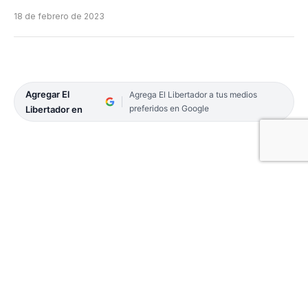
18 de febrero de 2023
Agregar El
Agrega El Libertador a tus medios
preferidos en Google
Libertador en
La 37ª Fiesta Nacional del Pacú comenzó ayer con
su festival y elección de Reina en Esquina.
Continuará hoy con la realización del Torneo de
Pesca, el cual se llevará a cabo desde las 8 hasta las