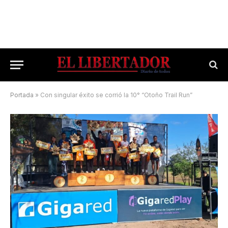
Portada
»
Con singular éxito se corrió la 10° “Otoño Trail Run”