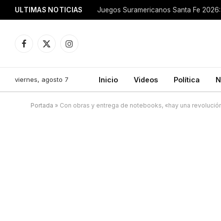
ULTIMAS NOTICIAS
Juegos Suramericanos Santa Fe 2026: 
Facebook
X
Instagram
(Twitter)
viernes, agosto 7
Inicio
Videos
Política
N
Portada
»
Con obras y entrega de notebooks, «hay una revolució