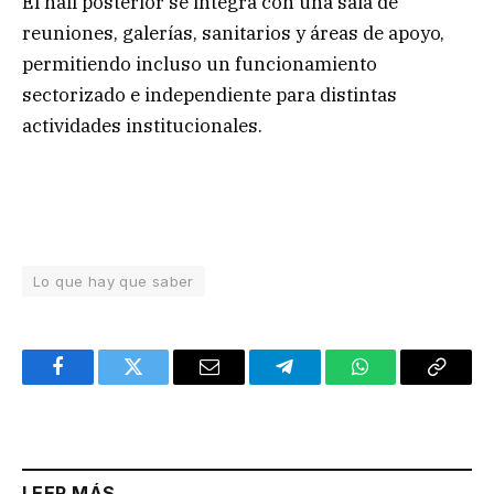
El hall posterior se integra con una sala de
reuniones, galerías, sanitarios y áreas de apoyo,
permitiendo incluso un funcionamiento
sectorizado e independiente para distintas
actividades institucionales.
Lo que hay que saber
Facebook
Twitter
Email
Telegram
WhatsApp
Copy
Link
LEER MÁS