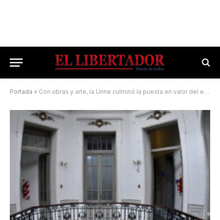
Portada
»
Con obras y arte, la Unne culminó la puesta en valor del edificio central