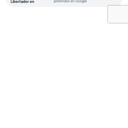
preferidos en Google
Libertador en
Sarmiento de Formosa derrotó como visitante a
AMAD en Goya por 87 a 67. Juan Delon fue el
goleador de la visita y el juego con 29 puntos,
mientras que José González fue el mejor de los
goyanos con 16 unidades.
Fue el viernes por la noche, en la que elenco
goyano recibió en el Gigante del Nordeste, un
juego clave por la lucha clasificatoria en la