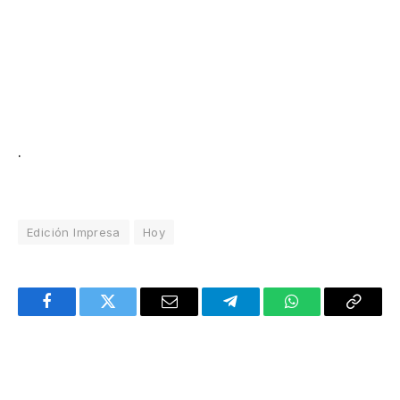
.
Edición Impresa
Hoy
Facebook
Twitter
Email
Telegram
WhatsApp
Copy
Link