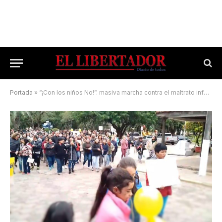
Portada
»
“¡Con los niños No!”: masiva marcha contra el maltrato infantil en Caá Catí