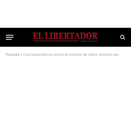
Portada
»
Con la pandemia creció el número de niños víctimas de maltrato intrafamiliar