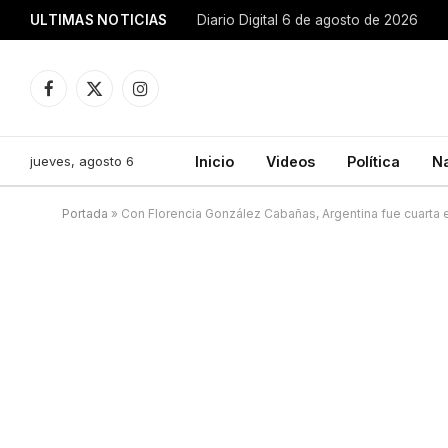
ULTIMAS NOTICIAS
Diario Digital 6 de agosto de 2026
Facebook
X
Instagram
(Twitter)
jueves, agosto 6
Inicio
Videos
Política
N
Portada
»
Con Florencia González Cabañas, Argentina fue cuarta 