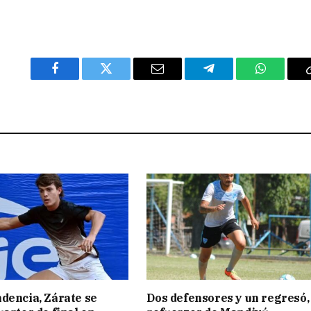
Facebook
Twitter
Email
Telegram
WhatsAp
dencia, Zárate se
Dos defensores y un regresó,