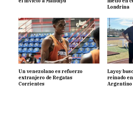
el invicto a Mandiyú
metió en c
Londrina
Un venezolano es refuerzo
Layoy busc
extranjero de Regatas
reinado e
Corrientes
Argentino 