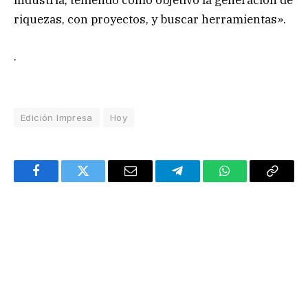
industria, teniendo como objetivo la generación de
riquezas, con proyectos, y buscar herramientas».
.
Edición Impresa
Hoy
Facebook
Twitter
Email
Telegram
WhatsApp
Copy
Link