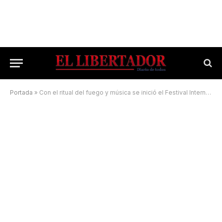
Portada
»
Con el ritual del fuego y música se inició el Festival Internacional del Guiso