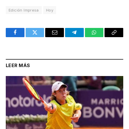
Edición Impresa
Hoy
Facebook
Twitter
Email
Telegram
WhatsApp
Copy
Link
LEER MÁS