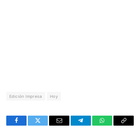
Edición Impresa
Hoy
Facebook
Twitter
Email
Telegram
WhatsApp
Copy
Link