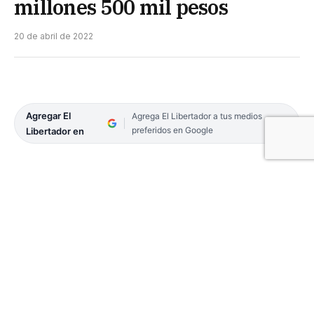
millones 500 mil pesos
20 de abril de 2022
Agregar El
Agrega El Libertador a tus medios
preferidos en Google
Libertador en
Integrantes de la Prefectura Naval decomisaron
un cargamento de mercadería valuado en más de
dos millones y medio de pesos. El operativo se