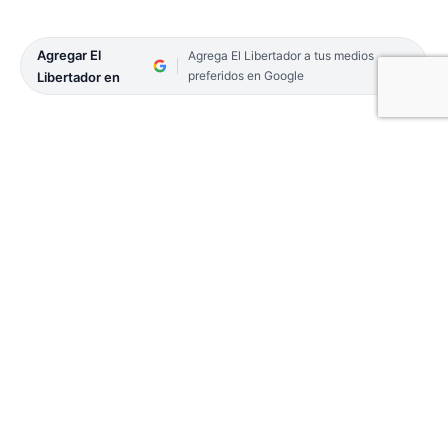
Agregar El
Agrega El Libertador a tus medios
preferidos en Google
Libertador en
El martes pasado, una rescatista de animales fue
agredida cuando intentaba socorrer a un caballo
herido. El lamentable hecho repercutió en las
redes sociales, y generó repudió en el momento
que las propietarias de un carro de tracción a
sangre agredieron verbal y físicamente a la mujer.