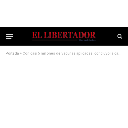
Portada
»
Con casi 5 millones de vacunas aplicadas, concluyó la campaña contra la aftosa