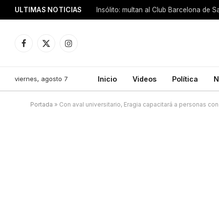
ULTIMAS NOTICIAS
Insólito: multan al Club Barcelona de 
Facebook
X
Instagram
(Twitter)
viernes, agosto 7
Inicio
Videos
Política
N
Portada
»
Con aval universitario, Eragia capacitará a personas c