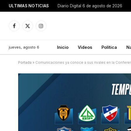
ULTIMAS NOTICIAS
Diario Digital 6 de agosto de 2026
Facebook
X
Instagram
(Twitter)
jueves, agosto 6
Inicio
Videos
Política
N
Portada
»
Comunicaciones ya conoce a sus rivales en la Conferenc