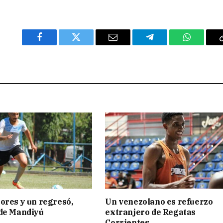
Facebook
Twitter
Email
Telegram
WhatsAp
ores y un regresó,
Un venezolano es refuerzo
 de Mandiyú
extranjero de Regatas
Corrientes