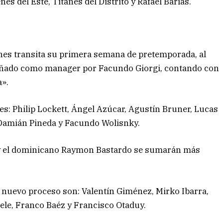
es del Este, Titanes del Distrito y Rafael Barías.
nes transita su primera semana de pretemporada, al
añado como manager por Facundo Giorgi, contando con
a».
s: Philip Lockett, Ángel Azúcar, Agustín Bruner, Lucas
Damián Pineda y Facundo Wolisnky.
 y el dominicano Raymon Bastardo se sumarán más
e nuevo proceso son: Valentín Giménez, Mirko Ibarra,
ele, Franco Baéz y Francisco Otaduy.