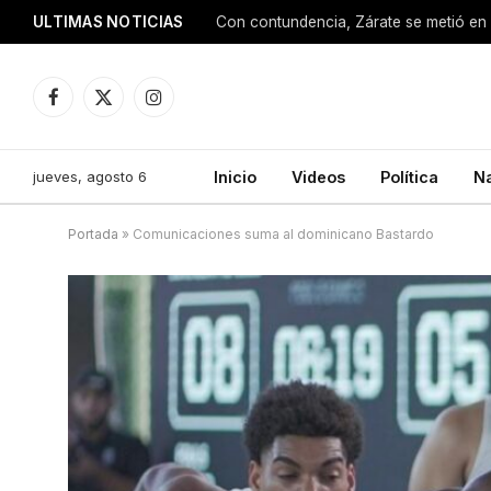
ULTIMAS NOTICIAS
Con contundencia, Zárate se metió en 
Facebook
X
Instagram
(Twitter)
jueves, agosto 6
Inicio
Videos
Política
N
Portada
»
Comunicaciones suma al dominicano Bastardo