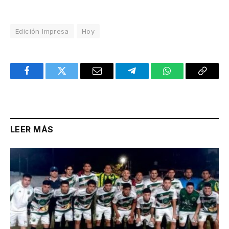
Edición Impresa
Hoy
Facebook
Twitter
Email
Telegram
WhatsApp
Copy
Link
LEER MÁS