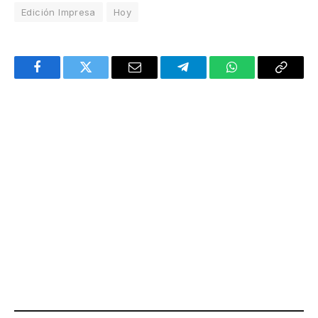
Edición Impresa
Hoy
Facebook
Twitter
Email
Telegram
WhatsApp
Copy
Link