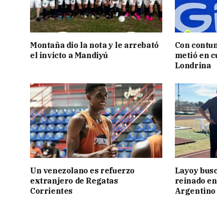
Montaña dio la nota y le arrebató
Con contun
el invicto a Mandiyú
metió en c
Londrina
Un venezolano es refuerzo
Layoy busc
extranjero de Regatas
reinado e
Corrientes
Argentino 