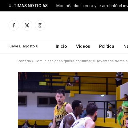
ULTIMAS NOTICIAS
Montaña dio la nota y le arrebató el i
Facebook
X
Instagram
(Twitter)
jueves, agosto 6
Inicio
Videos
Política
N
Portada
»
Comunicaciones quiere confirmar su levantada frente 