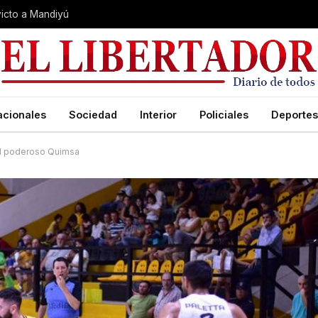
nvicto a Mandiyú
acionales
Sociedad
Interior
Policiales
Deportes
al poderoso Quimsa