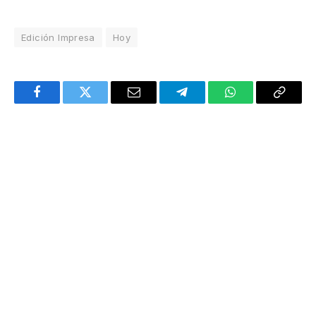
Edición Impresa
Hoy
Facebook
Twitter
Email
Telegram
WhatsApp
Copy
Link