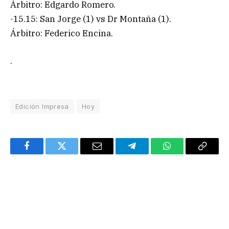
Árbitro: Edgardo Romero.
-15.15: San Jorge (1) vs Dr Montaña (1).
Árbitro: Federico Encina.
.
Edición Impresa
Hoy
Facebook
Twitter
Email
Telegram
WhatsApp
Copy
Link