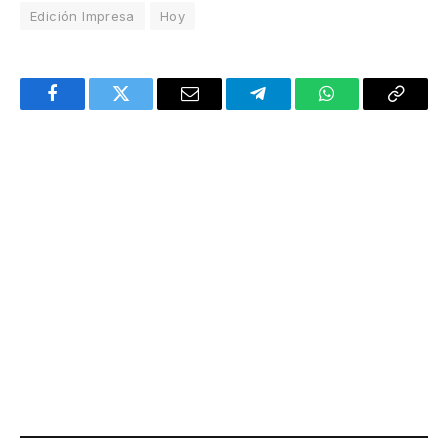
Edición Impresa
Hoy
Facebook
Twitter
Email
Telegram
WhatsApp
Copy
Link