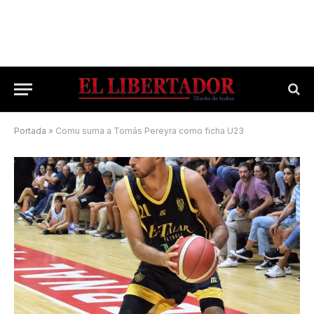
Portada
»
Comu suma a Tomás Pereyra como ficha U23