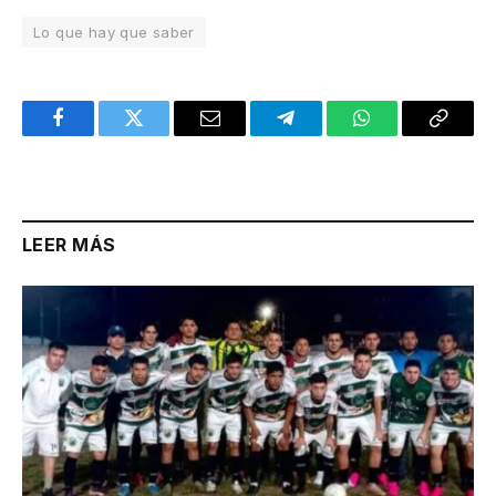
Lo que hay que saber
Facebook
Twitter
Email
Telegram
WhatsApp
Copy
Link
LEER MÁS