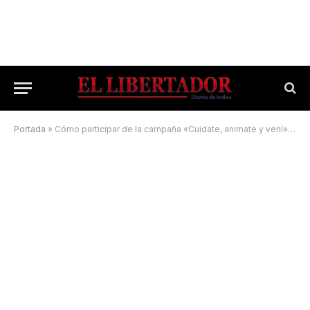
Portada
»
Cómo participar de la campaña «Cuidate, animate y vení» del mes rosa