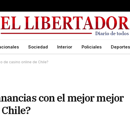
acionales
Sociedad
Interior
Policiales
Deportes
o de casino online de Chile?
nancias con el mejor mejor
 Chile?