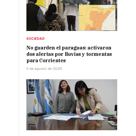
SOCIEDAD
No guarden el paraguas: activaron
dos alertas por lluvias y tormentas
para Corrientes
5 de agosto de 2026