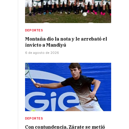
DEPORTES
Montaña dio la nota y le arrebató el
invicto a Mandiyú
6 de agosto de 2026
DEPORTES
Con contundencia, Zárate se metió