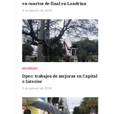
en cuartos de final en Londrina
6 de agosto de 2026
SOCIEDAD
Dpec: trabajos de mejoras en Capital
e Interior
5 de agosto de 2026