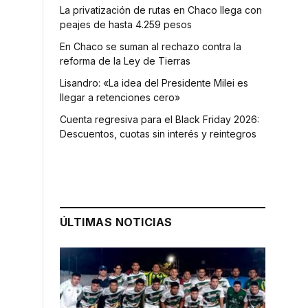
La privatización de rutas en Chaco llega con
peajes de hasta 4.259 pesos
En Chaco se suman al rechazo contra la
reforma de la Ley de Tierras
Lisandro: «La idea del Presidente Milei es
llegar a retenciones cero»
Cuenta regresiva para el Black Friday 2026:
Descuentos, cuotas sin interés y reintegros
ÚLTIMAS NOTICIAS