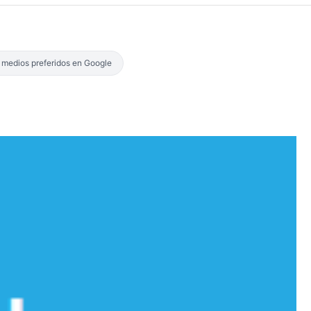
s medios preferidos en Google