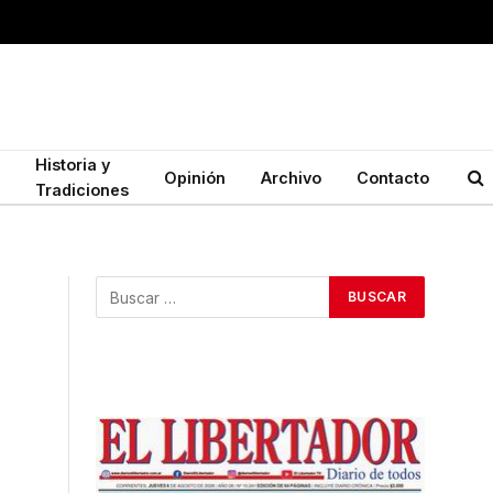
Historia y
Opinión
Archivo
Contacto
Tradiciones