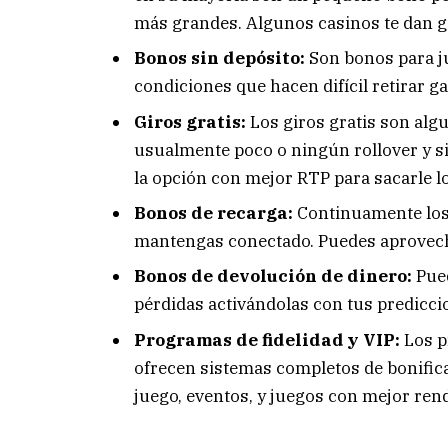
más grandes. Algunos casinos te dan gi
Bonos sin depósito:
Son bonos para ju
condiciones que hacen difícil retirar g
Giros gratis:
Los giros gratis son alg
usualmente poco o ningún rollover y si
la opción con mejor RTP para sacarle l
Bonos de recarga:
Continuamente los 
mantengas conectado. Puedes aprovech
Bonos de devolución de dinero:
Pued
pérdidas activándolas con tus predicc
Programas de fidelidad y VIP:
Los p
ofrecen sistemas completos de bonifica
juego, eventos, y juegos con mejor ren