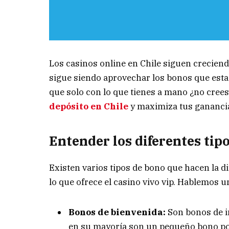
Los casinos online en Chile siguen creciend
sigue siendo aprovechar los bonos que esta
que solo con lo que tienes a mano ¿no cree
depósito en Chile
y maximiza tus ganancia
Entender los diferentes tip
Existen varios tipos de bono que hacen la d
lo que ofrece el casino vivo vip. Hablemos u
Bonos de bienvenida:
Son bonos de i
en su mayoría son un pequeño bono por