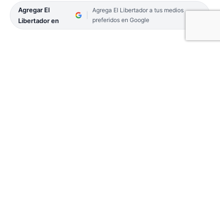
Agregar El
Agrega El Libertador a tus medios
preferidos en Google
Libertador en
Este martes por la noche, ocurrió un hecho que le
costó la vida a un hombre luego de recibir un
balazo en el pecho tras mantener un altercado
verbal con una persona que luego se pudo
establecer es un integrante ya retirado de la Policía
de Corrientes.
Las primeras averiguaciones dan cuenta que todo