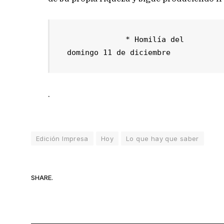
              * Homilía del 

 domingo 11 de diciembre
.
Edición Impresa
Hoy
Lo que hay que saber
SHARE.