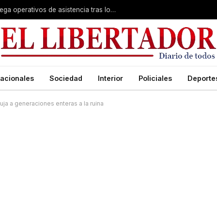
Temporal en Alvear: el municipio despliega operativos de asistencia tras los daños
acionales
Sociedad
Interior
Policiales
Deporte
a a generaciones enteras a la ruina