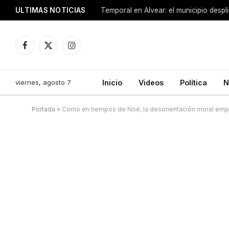
ULTIMAS NOTICIAS
Facebook
X
Instagram
(Twitter)
viernes, agosto 7
Inicio
Videos
Política
N
Portada
»
Como en tiempos de Noé, la desorientación moral empuj