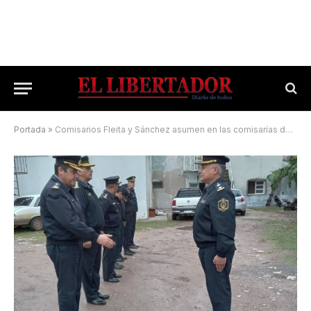
Portada
»
Comisarios Fleita y Sánchez asumen en las comisarías de Curuzú Cuatiá