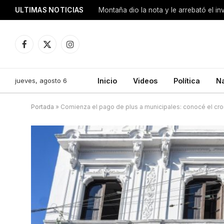
ULTIMAS NOTICIAS
Montaña dio la nota y le arrebató el i
Facebook
X
Instagram
(Twitter)
jueves, agosto 6
Inicio
Videos
Política
N
Portada
»
Comienza el pago de plus a municipales: conocé el c