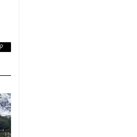
p
Copy
Link