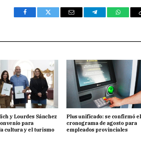
Facebook
Twitter
Email
Telegram
WhatsAp
lich y Lourdes Sánchez
Plus unificado: se confirmó e
convenio para
cronograma de agosto para
a cultura y el turismo
empleados provinciales