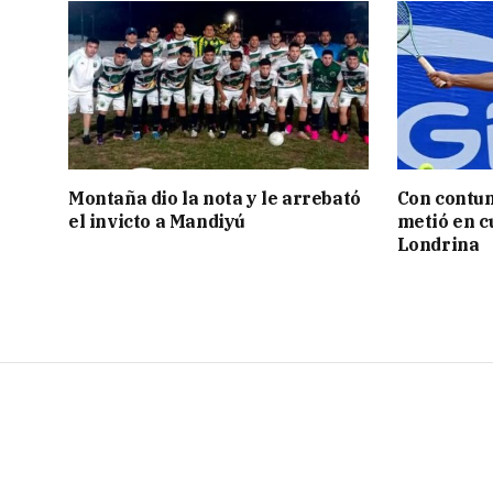
Montaña dio la nota y le arrebató
Con contun
el invicto a Mandiyú
metió en c
Londrina