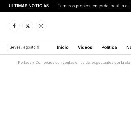
ULTIMAS NOTICIAS
Terneros propios, engorde local: la est
Facebook
X
Instagram
(Twitter)
jueves, agosto 6
Inicio
Videos
Política
N
Portada
»
Comercios con ventas en caída, expectantes por la ola t