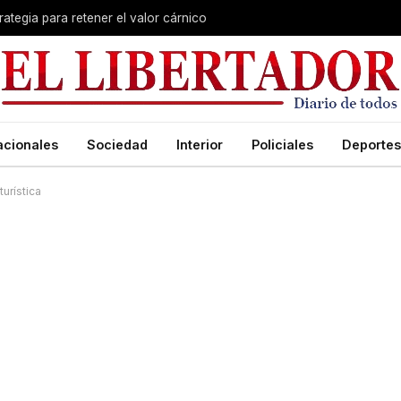
rategia para retener el valor cárnico
acionales
Sociedad
Interior
Policiales
Deportes
urística