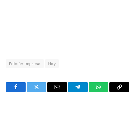
Edición Impresa
Hoy
Facebook
Twitter
Email
Telegram
WhatsApp
Copy
Link