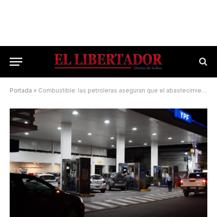
Portada
»
Combustible: las petroleras aseguran que el abastecimiento “se irá normalizando”