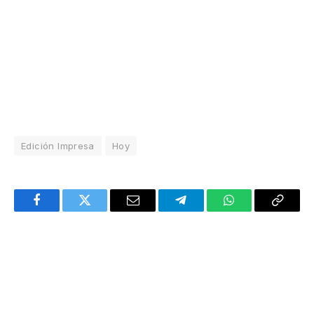
Edición Impresa
Hoy
Facebook
Twitter
Email
Telegram
WhatsApp
Copy
Link