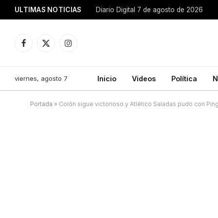
ULTIMAS NOTICIAS
Diario Digital 7 de agosto de 2026
Facebook
X
Instagram
(Twitter)
viernes, agosto 7
Inicio
Videos
Política
N
Portada
»
Colón sigue victorioso y Atlético Saladas pudo con Pin