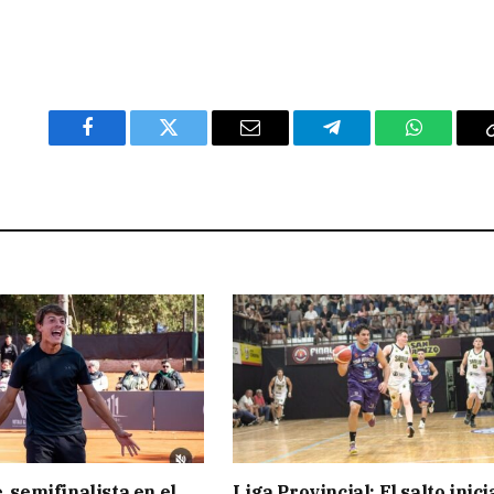
Facebook
Twitter
Email
Telegram
WhatsAp
, semifinalista en el
Liga Provincial: El salto inici