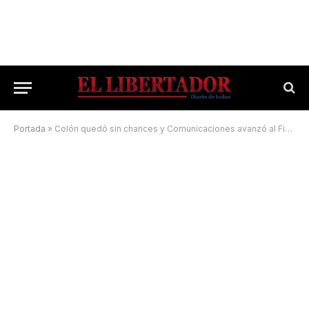
Portada
»
Colón quedó sin chances y Comunicaciones avanzó al Final Four