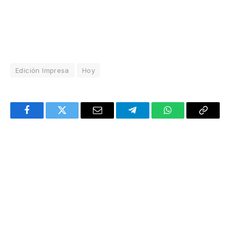
Edición Impresa
Hoy
Facebook
Twitter
Email
Telegram
WhatsApp
Copy
Link