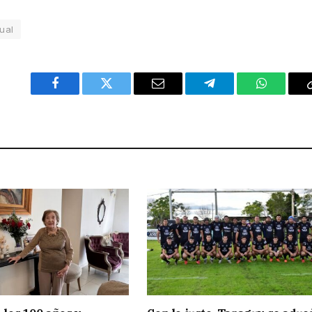
tual
Facebook
Twitter
Email
Telegram
WhatsAp