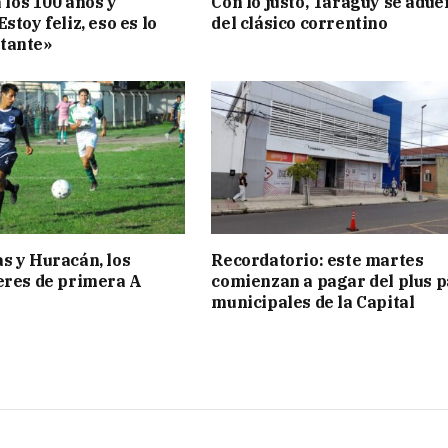
a los 100 años y
Con lo justo, Taraguy se adue
stoy feliz, eso es lo
del clásico correntino
tante»
s y Huracán, los
Recordatorio: este martes
eres de primera A
comienzan a pagar del plus 
municipales de la Capital