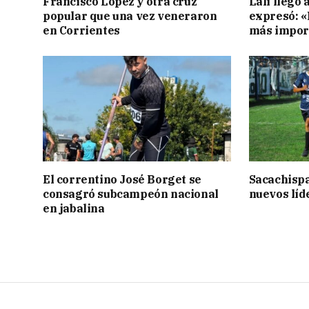
Francisco López y otra cruz
Lali llegó 
popular que una vez veneraron
expresó: «E
en Corrientes
más impor
El correntino José Borget se
Sacachispa
consagró subcampeón nacional
nuevos líd
en jabalina