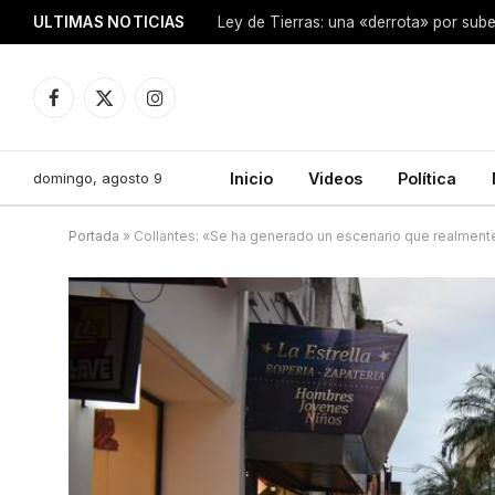
ULTIMAS NOTICIAS
Ley de Tierras: una «derrota» por sube
Facebook
X
Instagram
(Twitter)
domingo, agosto 9
Inicio
Videos
Política
Portada
»
Collantes: «Se ha generado un escenario que realment