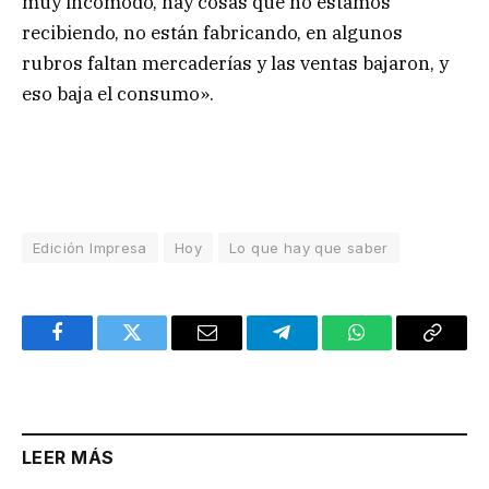
muy incómodo, hay cosas que no estamos
recibiendo, no están fabricando, en algunos
rubros faltan mercaderías y las ventas bajaron, y
eso baja el consumo».
Edición Impresa
Hoy
Lo que hay que saber
Facebook
Twitter
Email
Telegram
WhatsApp
Copy
Link
LEER MÁS