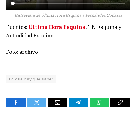
Entrevista de Última Hora Esquina a Fernández Codazzi
Fuentes:
Última Hora Esquina
, TN Esquina y
Actualidad Esquina
Foto: archivo
Lo que hay que saber
Facebook
Twitter
Email
Telegram
WhatsApp
Copy
Link