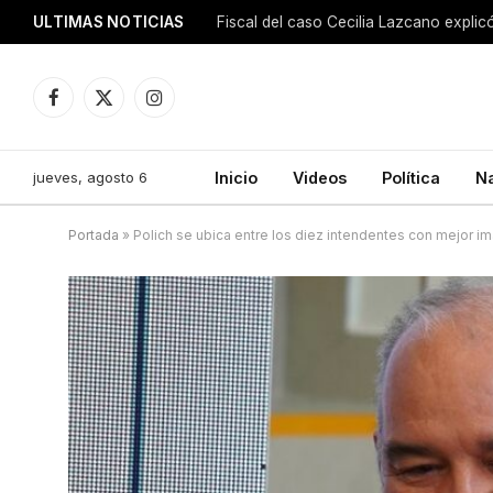
ULTIMAS NOTICIAS
Facebook
X
Instagram
(Twitter)
jueves, agosto 6
Inicio
Videos
Política
N
Portada
»
Polich se ubica entre los diez intendentes con mejor i