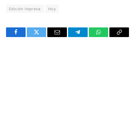
Edición Impresa
Hoy
Facebook
Twitter
Email
Telegram
WhatsApp
Copy
Link