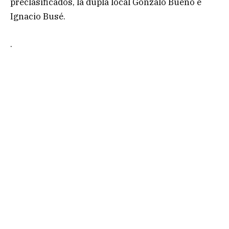
preclasificados, la dupla local Gonzalo Bueno e
Ignacio Busé.
.