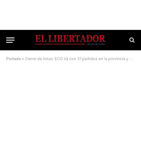
Portada
»
Cierre de listas: ECO irá con 31 partidos en la provincia y 32 en la Capital