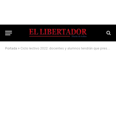
Portada
»
Ciclo lectivo 2022: docentes y alumnos tendrán que presentar carnet de vacunación