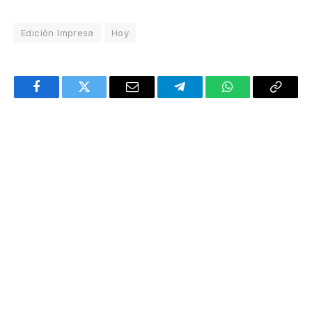
Edición Impresa
Hoy
Facebook
Twitter
Email
Telegram
WhatsApp
Copy
Link