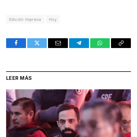
Edición Impresa
Hoy
Facebook
Twitter
Email
Telegram
WhatsApp
Copy
Link
LEER MÁS