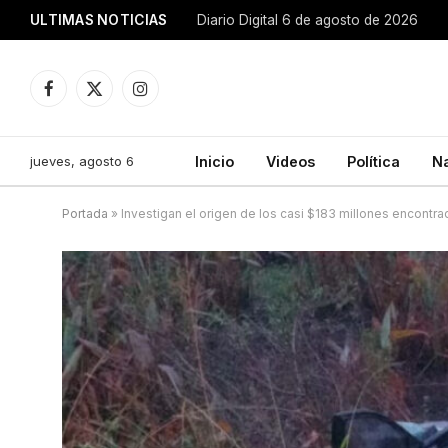
ULTIMAS NOTICIAS
Diario Digital 6 de agosto de 2026
Facebook
X
Instagram
(Twitter)
jueves, agosto 6
Inicio
Videos
Política
N
Portada
»
Investigan el origen de los casi $183 millones encontrad