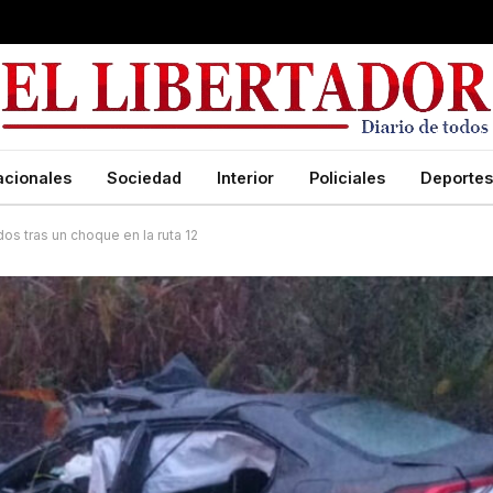
acionales
Sociedad
Interior
Policiales
Deportes
os tras un choque en la ruta 12