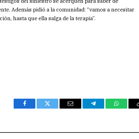
testigos del siniestro se acerquen para saber de
nte. Además pidió a la comunidad: “vamos a necesitar
ón, hasta que ella salga de la terapia”.
Facebook
Twitter
Email
Telegram
WhatsAp